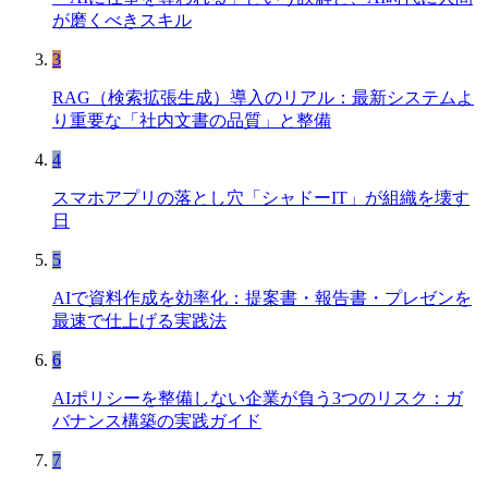
が磨くべきスキル
3
RAG（検索拡張生成）導入のリアル：最新システムよ
り重要な「社内文書の品質」と整備
4
スマホアプリの落とし穴「シャドーIT」が組織を壊す
日
5
AIで資料作成を効率化：提案書・報告書・プレゼンを
最速で仕上げる実践法
6
AIポリシーを整備しない企業が負う3つのリスク：ガ
バナンス構築の実践ガイド
7