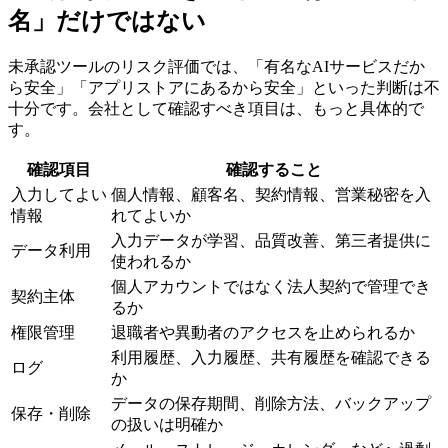
名」だけではない
未承認ツールのリスク評価では、「有名なAIサービスだか
ら安全」「アプリストアにあるから安全」といった判断は不
十分です。会社として確認すべき項目は、もっと具体的で
す。
確認項目
確認すること
入力してよい
個人情報、顧客名、契約情報、営業秘密を入
情報
れてよいか
入力データが学習、品質改善、第三者提供に
データ利用
使われるか
個人アカウントではなく法人契約で管理でき
契約主体
るか
権限管理
退職者や異動者のアクセスを止められるか
利用履歴、入力履歴、共有履歴を確認できる
ログ
か
データの保存期間、削除方法、バックアップ
保存・削除
の扱いは明確か